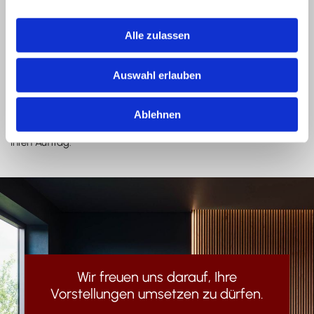
Unsere Leistungsschwerpunkte sind im Bereich der Zimmerei
Alle zulassen
und des Holzbaus angesiedelt. Zudem bieten wir Ihnen
professionelle Dachdecker- und Spenglerarbeiten an. Wir
verschönern Ihre Fassade und sorgen mit hochwertigen Mitteln
Auswahl erlauben
dafür, dass Ihr Heim optimal gedämmt ist. Auch wenn es um die
Sanierung von Fachwerkhäusern geht, sind wir Ihr zuverlässiger
Ansprechpartner. Sie wünschen sich einen neuen Carport,
Ablehnen
Balkon oder Gartenzaun? Dann freuen wir uns ebenfalls über
Ihren Auftrag.
Wir freuen uns darauf, Ihre
Vorstellungen umsetzen zu dürfen.